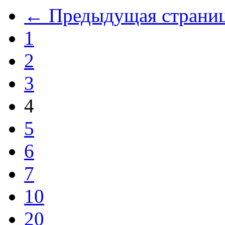
← Предыдущая страни
1
2
3
4
5
6
7
10
20