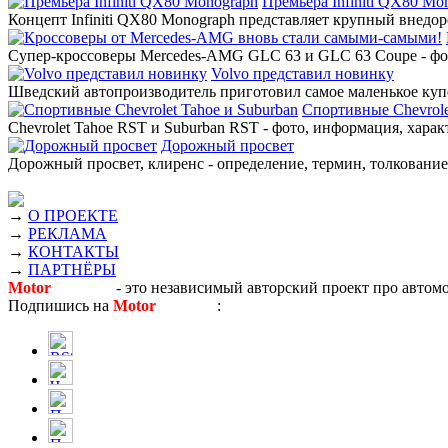
Премьера Infiniti QX80 Mo
Концепт Infiniti QX80 Monograph представляет крупный внедор
Супер-кроссоверы Mercedes-AMG GLC 63 и GLC 63 Coupe - фото
Volvo представил новинку
Шведский автопроизводитель приготовил самое маленькое купе
Спортивные Chevrole
Chevrolet Tahoe RST и Suburban RST - фото, информация, харак
Дорожный просвет
Дорожный просвет, клиренс - определение, термин, толкование,
→
О ПРОЕКТЕ
→
РЕКЛАМА
→
КОНТАКТЫ
→
ПАРТНЁРЫ
Motor
Новости
- это независимый авторский проект про автом
Подпишись на
Motor
Новости
: