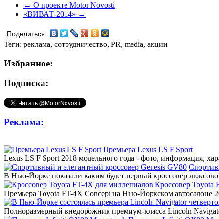
← О проекте Motor Novosti
«ВИВАТ-2014» →
Поделиться
Теги: реклама, сотрудничество, PR, media, акции
Избранное:
Подписка:
Реклама:
Премьера Lexus LS F Sport
Lexus LS F Sport 2018 модельного года - фото, информация, ха
Спортив
В Нью-Йорке показали каким будет первый кроссовер люксовой
Кроссовер Toyota 
Премьера Toyota FT-4X Concept на Нью-Йоркском автосалоне 20
Полноразмерный внедорожник премиум-класса Lincoln Navigato