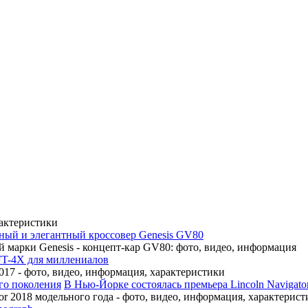
рактеристики
ный и элегантный кроссовер Genesis GV80
 марки Genesis - концепт-кар GV80: фото, видео, информация
FT-4X для миллениалов
17 - фото, видео, информация, характеристики
В Нью-Йорке состоялась премьера Lincoln Navigato
r 2018 модельного года - фото, видео, информация, характерист