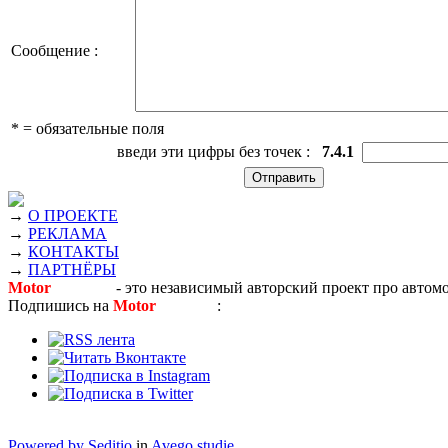
Сообщение :
* = обязательные поля
введи эти цифры без точек :
7.4.1
→
О ПРОЕКТЕ
→
РЕКЛАМА
→
КОНТАКТЫ
→
ПАРТНЁРЫ
Motor
Новости
- это независимый авторский проект про автом
Подпишись на
Motor
Новости
:
Powered by Seditio
in
Avego studie