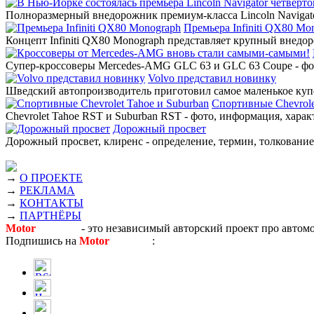
Полноразмерный внедорожник премиум-класса Lincoln Navigato
Премьера Infiniti QX80 Mo
Концепт Infiniti QX80 Monograph представляет крупный внедор
Супер-кроссоверы Mercedes-AMG GLC 63 и GLC 63 Coupe - фото
Volvo представил новинку
Шведский автопроизводитель приготовил самое маленькое купе
Спортивные Chevrole
Chevrolet Tahoe RST и Suburban RST - фото, информация, харак
Дорожный просвет
Дорожный просвет, клиренс - определение, термин, толкование,
→
О ПРОЕКТЕ
→
РЕКЛАМА
→
КОНТАКТЫ
→
ПАРТНЁРЫ
Motor
Новости
- это независимый авторский проект про автом
Подпишись на
Motor
Новости
: