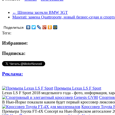
← Шпионы засекли BMW 3GT
Maserati: замена Quattroporte, новый бизнес-седан и сп
Поделиться
Теги:
Избранное:
Подписка:
Реклама:
Премьера Lexus LS F Sport
Lexus LS F Sport 2018 модельного года - фото, информация, ха
Спортив
В Нью-Йорке показали каким будет первый кроссовер люксовой
Кроссовер Toyota 
Премьера Toyota FT-4X Concept на Нью-Йоркском автосалоне 20