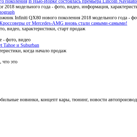
В Нью-Йорке состоялась премьера Lincoln Navigato
r 2018 модельного года - фото, видео, информация, характерист
nograph
ожник Infiniti QX80 нового поколения 2018 модельного года - ф
Кроссоверы от Mercedes-AMG вновь стали самыми-самыми!
, видео, характеристики, старт продаж
 - фото, видео
t Tahoe и Suburban
теристики, когда начало продаж
 что это
обильные новинки, концепт кары, тюнинг, новости автопроизвод