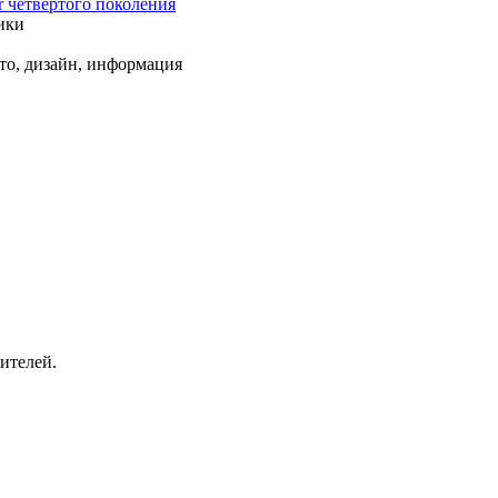
r четвертого поколения
ики
ото, дизайн, информация
ителей.