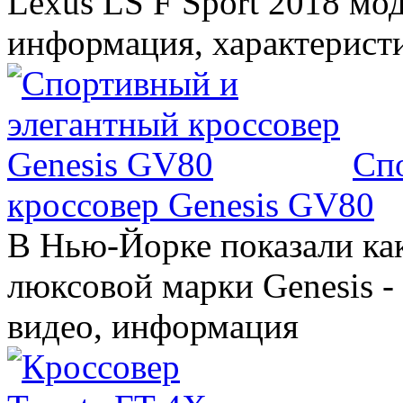
Lexus LS F Sport 2018 мод
информация, характерист
Сп
кроссовер Genesis GV80
В Нью-Йорке показали ка
люксовой марки Genesis -
видео, информация