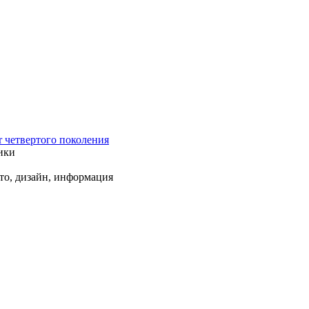
r четвертого поколения
ики
ото, дизайн, информация