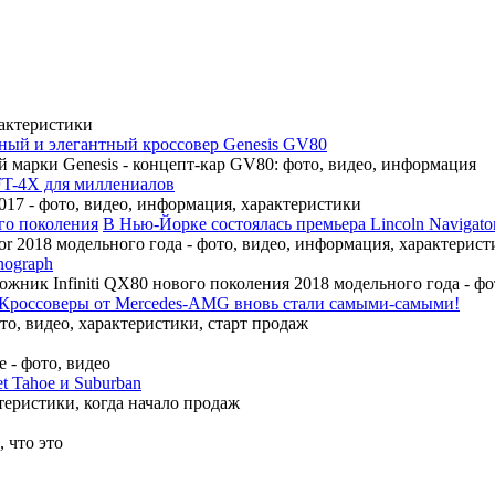
рактеристики
ный и элегантный кроссовер Genesis GV80
 марки Genesis - концепт-кар GV80: фото, видео, информация
FT-4X для миллениалов
17 - фото, видео, информация, характеристики
В Нью-Йорке состоялась премьера Lincoln Navigato
r 2018 модельного года - фото, видео, информация, характерист
nograph
ожник Infiniti QX80 нового поколения 2018 модельного года - ф
Кроссоверы от Mercedes-AMG вновь стали самыми-самыми!
, видео, характеристики, старт продаж
 - фото, видео
t Tahoe и Suburban
теристики, когда начало продаж
 что это