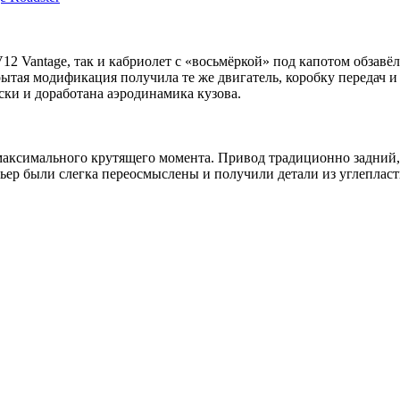
 V12 Vantage, так и кабриолет с «восьмёркой» под капотом обза
рытая модификация получила те же двигатель, коробку передач и
ки и доработана аэродинамика кузова.
максимального крутящего момента. Привод традиционно задний,
ьер были слегка переосмыслены и получили детали из углепласт