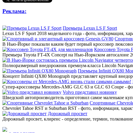
Реклама:
Премьера Lexus LS F Sport
Lexus LS F Sport 2018 модельного года - фото, информация, ха
Спортив
В Нью-Йорке показали каким будет первый кроссовер люксовой
Кроссовер Toyota 
Премьера Toyota FT-4X Concept на Нью-Йоркском автосалоне 20
Полноразмерный внедорожник премиум-класса Lincoln Navigato
Премьера Infiniti QX80 Mo
Концепт Infiniti QX80 Monograph представляет крупный внедор
Супер-кроссоверы Mercedes-AMG GLC 63 и GLC 63 Coupe - фото
Volvo представил новинку
Шведский автопроизводитель приготовил самое маленькое купе
Спортивные Chevrole
Chevrolet Tahoe RST и Suburban RST - фото, информация, харак
Дорожный просвет
Дорожный просвет, клиренс - определение, термин, толкование,