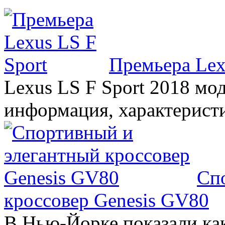
Премьера Lex
Lexus LS F Sport 2018 мод
информация, характерист
Сп
кроссовер Genesis GV80
В Нью-Йорке показали ка