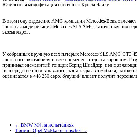
Юбилейная модификация гоночного Крыла Чайки
В этом году отделение AMG компании Mercedes-Benz отмечает 
гоночная модификация Mercedes SLS AMG, заточенная под сери
экземпляров.
У собранных вручную всех пятерых Mercedes SLS AMG GT3 45th
гоночного автомобиля также применена отделка карбоном. Разу
принимал знаменитый гонщик Бернд Шнайдер, ныне являющимс
непосредственно для каждого экземпляра автомобиля, находят
оценивается в 446 250 евро, будущий клиент получит персона
← BMW M4 на испытаниях
Тюнинг Opel Mokka от Irmscher →