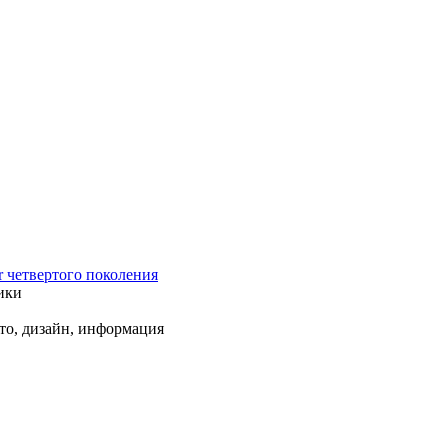
r четвертого поколения
ики
ото, дизайн, информация