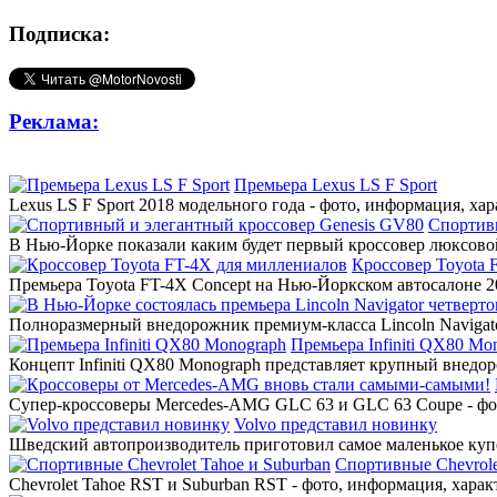
Подписка:
Реклама:
Премьера Lexus LS F Sport
Lexus LS F Sport 2018 модельного года - фото, информация, ха
Спортив
В Нью-Йорке показали каким будет первый кроссовер люксовой
Кроссовер Toyota 
Премьера Toyota FT-4X Concept на Нью-Йоркском автосалоне 20
Полноразмерный внедорожник премиум-класса Lincoln Navigato
Премьера Infiniti QX80 Mo
Концепт Infiniti QX80 Monograph представляет крупный внедор
Супер-кроссоверы Mercedes-AMG GLC 63 и GLC 63 Coupe - фото
Volvo представил новинку
Шведский автопроизводитель приготовил самое маленькое купе
Спортивные Chevrole
Chevrolet Tahoe RST и Suburban RST - фото, информация, харак