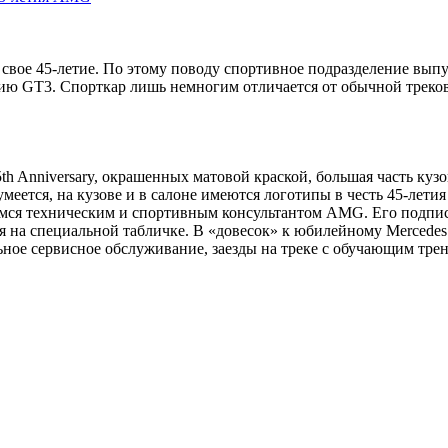
свое 45-летие. По этому поводу спортивное подразделение вып
ю GT3. Спорткар лишь немногим отличается от обычной треково
 Anniversary, окрашенных матовой краской, большая часть кузо
меется, на кузове и в салоне имеются логотипы в честь 45-лет
я техническим и спортивным консультантом AMG. Его подпись
ся на специальной табличке. В «довесок» к юбилейному Mercede
льное сервисное обслуживание, заезды на треке с обучающим тре