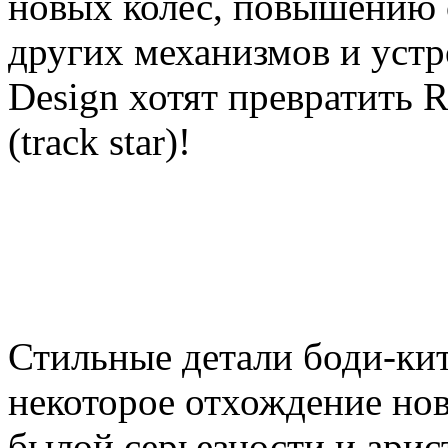
новых колес, повышению 
других механизмов и уст
Design хотят превратить R
(track star)!
Стильные детали боди-ки
некоторое отхождение нов
былой серьезности и арис