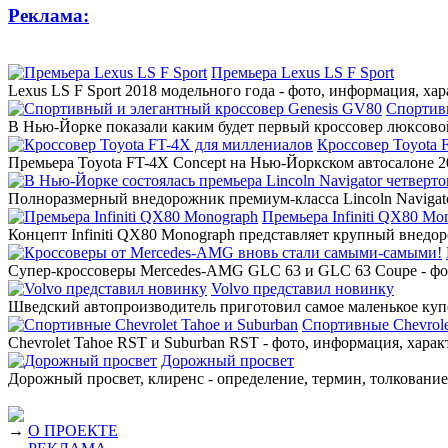
Реклама:
Премьера Lexus LS F Sport
Lexus LS F Sport 2018 модельного года - фото, информация, ха
Спортив
В Нью-Йорке показали каким будет первый кроссовер люксовой
Кроссовер Toyota 
Премьера Toyota FT-4X Concept на Нью-Йоркском автосалоне 20
Полноразмерный внедорожник премиум-класса Lincoln Navigato
Премьера Infiniti QX80 Mo
Концепт Infiniti QX80 Monograph представляет крупный внедор
Супер-кроссоверы Mercedes-AMG GLC 63 и GLC 63 Coupe - фото
Volvo представил новинку
Шведский автопроизводитель приготовил самое маленькое купе
Спортивные Chevrole
Chevrolet Tahoe RST и Suburban RST - фото, информация, харак
Дорожный просвет
Дорожный просвет, клиренс - определение, термин, толкование,
→
О ПРОЕКТЕ