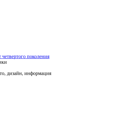
r четвертого поколения
ики
ото, дизайн, информация