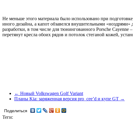
Не меньше этого материала было использовано при подготовке
иного дизайна, а капот обзавелся внушительными «ноздрями» 
разработки, в том числе для тюнингованного Porsche Cayenne
перетянут кресла обоих рядов и потолок стеганой кожей, устан
← Новый Volkswagen Golf Variant
Планы Kia: заряженная версия pro_cee’d и купе GT →
Поделиться
Теги: