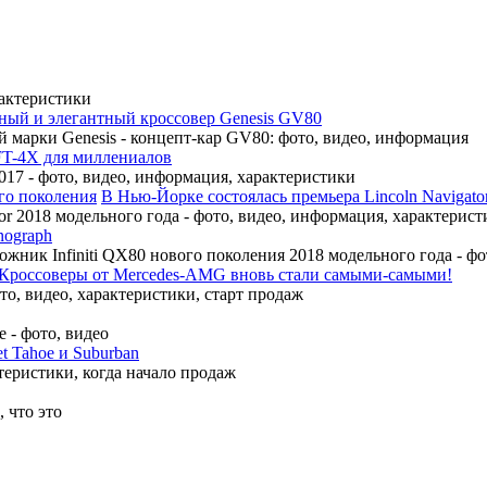
рактеристики
ный и элегантный кроссовер Genesis GV80
 марки Genesis - концепт-кар GV80: фото, видео, информация
FT-4X для миллениалов
17 - фото, видео, информация, характеристики
В Нью-Йорке состоялась премьера Lincoln Navigato
r 2018 модельного года - фото, видео, информация, характерист
nograph
ожник Infiniti QX80 нового поколения 2018 модельного года - ф
Кроссоверы от Mercedes-AMG вновь стали самыми-самыми!
, видео, характеристики, старт продаж
 - фото, видео
t Tahoe и Suburban
теристики, когда начало продаж
 что это