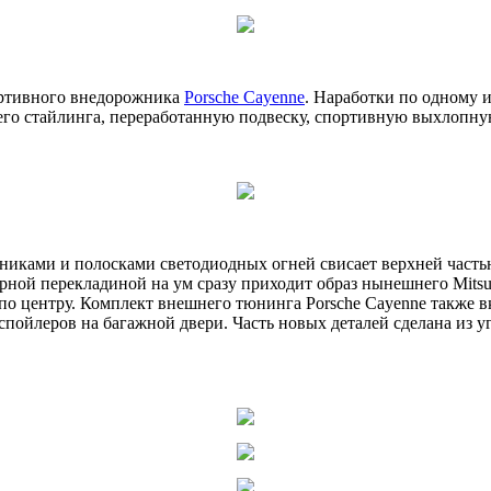
ортивного внедорожника
Porsche Cayenne
. Наработки по одному и
го стайлинга, переработанную подвеску, спортивную выхлопную 
иками и полосками светодиодных огней свисает верхней частью
рной перекладиной на ум сразу приходит образ нынешнего Mitsub
о центру. Комплект внешнего тюнинга Porsche Cayenne также в
спойлеров на багажной двери. Часть новых деталей сделана из 