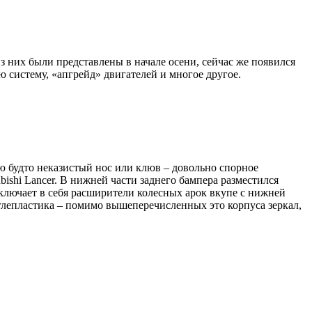
з них были представлены в начале осени, сейчас же появился
систему, «апгрейд» двигателей и многое другое.
 будто неказистый нос или клюв – довольно спорное
ishi Lancer. В нижней части заднего бампера разместился
ключает в себя расширители колесных арок вкупе с нижней
углепластика – помимо вышеперечисленных это корпуса зеркал,