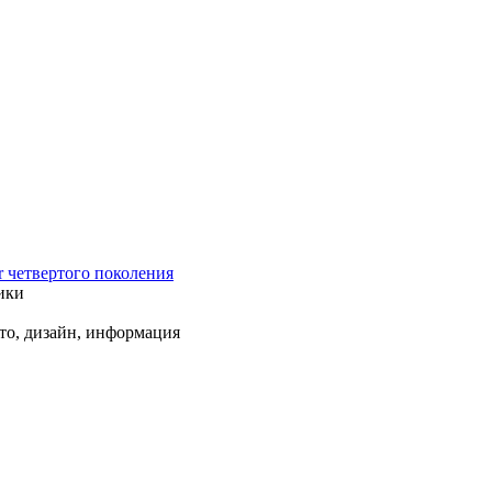
r четвертого поколения
ики
ото, дизайн, информация