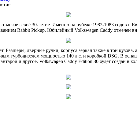
летие
y
отмечает своё 30-летие. Именно на рубеже 1982-1983 годов в Е
азванием Rabbit Pickup. Юбилейный Volkswagen Caddy отмечен 
т. Бамперы, дверные ручки, корпуса зеркал также в тон кузова,
вым турбодизелем мощностью 140 л.с. и коробкой DSG. В оснаще
кантарой и другое. Volkswagen Caddy Edition 30 будет создан в к