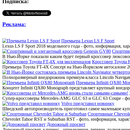
Подписка:
Реклама:
Премьера Lexus LS F Sport
Lexus LS F Sport 2018 модельного года - фото, информация, ха
Спортив
В Нью-Йорке показали каким будет первый кроссовер люксовой
Кроссовер Toyota 
Премьера Toyota FT-4X Concept на Нью-Йоркском автосалоне 20
Полноразмерный внедорожник премиум-класса Lincoln Navigato
Премьера Infiniti QX80 Mo
Концепт Infiniti QX80 Monograph представляет крупный внедор
Супер-кроссоверы Mercedes-AMG GLC 63 и GLC 63 Coupe - фото
Volvo представил новинку
Шведский автопроизводитель приготовил самое маленькое купе
Спортивные Chevrole
Chevrolet Tahoe RST и Suburban RST - фото, информация, харак
Дорожный просвет
Дорожный просвет, клиренс - определение, термин, толкование,