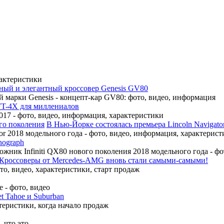
рактеристики
ный и элегантный кроссовер Genesis GV80
 марки Genesis - концепт-кар GV80: фото, видео, информация
FT-4X для миллениалов
17 - фото, видео, информация, характеристики
В Нью-Йорке состоялась премьера Lincoln Navigato
r 2018 модельного года - фото, видео, информация, характерист
nograph
ожник Infiniti QX80 нового поколения 2018 модельного года - ф
Кроссоверы от Mercedes-AMG вновь стали самыми-самыми!
, видео, характеристики, старт продаж
 - фото, видео
t Tahoe и Suburban
теристики, когда начало продаж
 что это