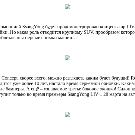
е компанией SsangYong будет продемонстрирован концепт-кар LIV
и. Но какая роль отводится крупному SUV, прообразом которого
опубликованы первые снимки машины.
 Concept, скорее всего, можно разглядеть каким будет будущий
одится уже более 10 лет, настало время серьёзной обновки. Ка
е бамперы. А ещё – узнаваемое третье боковое окошко! Салон ко
пит только во время премьеры SsangYong LIV-1 28 марта на авт