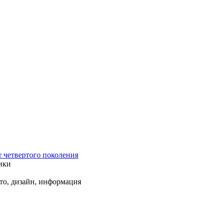
r четвертого поколения
ики
ото, дизайн, информация