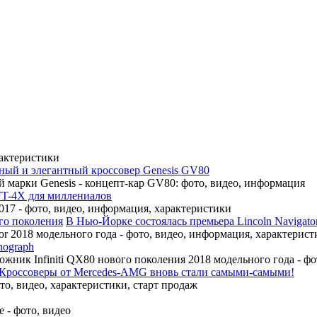
рактеристики
ный и элегантный кроссовер Genesis GV80
 марки Genesis - концепт-кар GV80: фото, видео, информация
FT-4X для миллениалов
17 - фото, видео, информация, характеристики
В Нью-Йорке состоялась премьера Lincoln Navigato
r 2018 модельного года - фото, видео, информация, характерист
nograph
ожник Infiniti QX80 нового поколения 2018 модельного года - ф
Кроссоверы от Mercedes-AMG вновь стали самыми-самыми!
, видео, характеристики, старт продаж
 - фото, видео