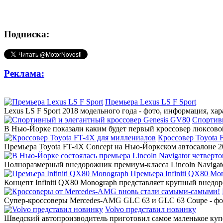
Подписка:
Реклама:
Премьера Lexus LS F Sport
Lexus LS F Sport 2018 модельного года - фото, информация, ха
Спортив
В Нью-Йорке показали каким будет первый кроссовер люксовой
Кроссовер Toyota 
Премьера Toyota FT-4X Concept на Нью-Йоркском автосалоне 20
Полноразмерный внедорожник премиум-класса Lincoln Navigato
Премьера Infiniti QX80 Mo
Концепт Infiniti QX80 Monograph представляет крупный внедор
Супер-кроссоверы Mercedes-AMG GLC 63 и GLC 63 Coupe - фото
Volvo представил новинку
Шведский автопроизводитель приготовил самое маленькое купе