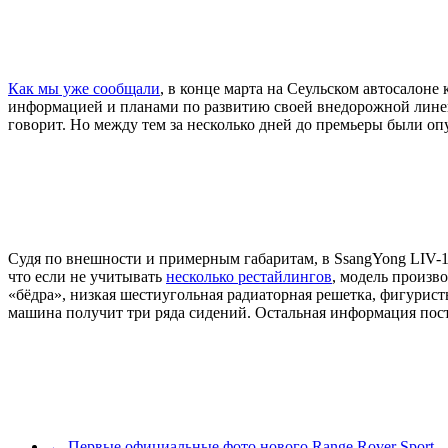
Как мы уже сообщали
, в конце марта на Сеульском автосалон
информацией и планами по развитию своей внедорожной линейк
говорит. Но между тем за несколько дней до премьеры были 
Судя по внешности и примерным габаритам, в SsangYong LIV-1
что если не учитывать
несколько рестайлингов
, модель произв
«бёдра», низкая шестиугольная радиаторная решетка, фигуристы
машина получит три ряда сидений. Остальная информация посту
← Первые официальные фото нового Range Rover Sport