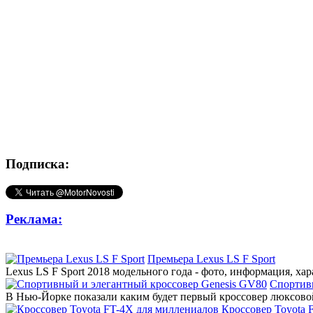
Подписка:
Реклама:
Премьера Lexus LS F Sport
Lexus LS F Sport 2018 модельного года - фото, информация, ха
Спортив
В Нью-Йорке показали каким будет первый кроссовер люксовой
Кроссовер Toyota 