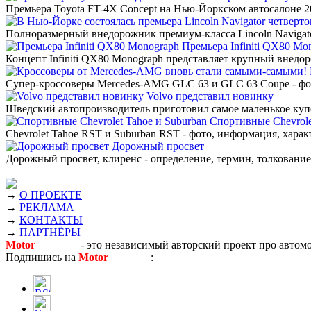
Премьера Toyota FT-4X Concept на Нью-Йоркском автосалоне 20
Полноразмерный внедорожник премиум-класса Lincoln Navigato
Премьера Infiniti QX80 Mo
Концепт Infiniti QX80 Monograph представляет крупный внедор
Супер-кроссоверы Mercedes-AMG GLC 63 и GLC 63 Coupe - фото
Volvo представил новинку
Шведский автопроизводитель приготовил самое маленькое купе
Спортивные Chevrole
Chevrolet Tahoe RST и Suburban RST - фото, информация, харак
Дорожный просвет
Дорожный просвет, клиренс - определение, термин, толкование,
→
О ПРОЕКТЕ
→
РЕКЛАМА
→
КОНТАКТЫ
→
ПАРТНЁРЫ
Motor
Новости
- это независимый авторский проект про автом
Подпишись на
Motor
Новости
: