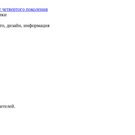
r четвертого поколения
ики
ото, дизайн, информация
ителей.