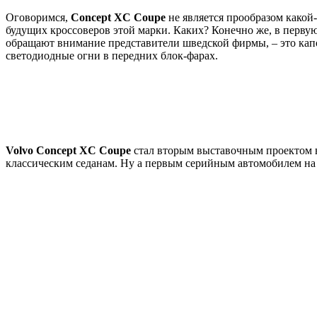
Оговоримся,
Concept XC Coupe
не является прообразом какой
будущих кроссоверов этой марки. Каких? Конечно же, в перву
обращают внимание представители шведской фирмы, – это капо
светодиодные огни в передних блок-фарах.
Volvo Concept XC Coupe
стал вторым выставочным проектом в
классическим седанам. Ну а первым серийным автомобилем на 