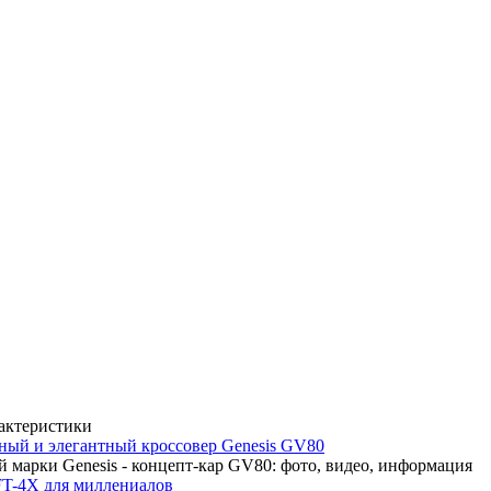
рактеристики
ный и элегантный кроссовер Genesis GV80
 марки Genesis - концепт-кар GV80: фото, видео, информация
FT-4X для миллениалов