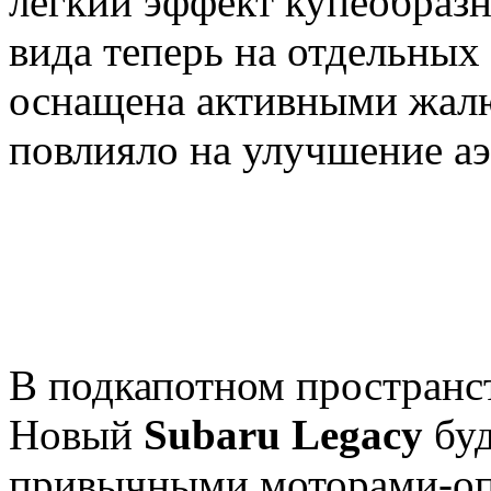
лёгкий эффект купеобразн
вида теперь на отдельных
оснащена активными жал
повлияло на улучшение а
В подкапотном пространс
Новый
Subaru Legacy
буд
привычными моторами-опп