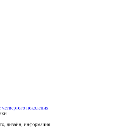
r четвертого поколения
ики
ото, дизайн, информация