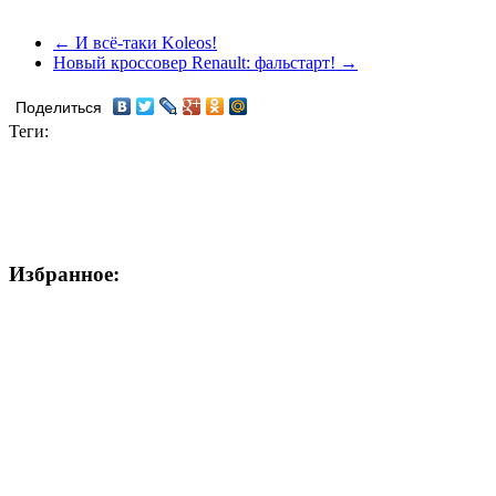
← И всё-таки Koleos!
Новый кроссовер Renault: фальстарт! →
Поделиться
Теги:
Избранное: