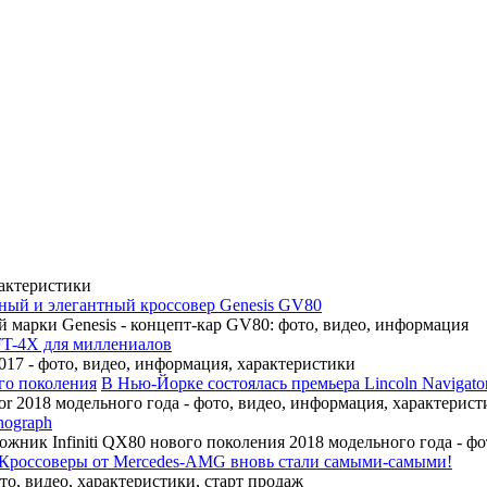
рактеристики
ный и элегантный кроссовер Genesis GV80
 марки Genesis - концепт-кар GV80: фото, видео, информация
FT-4X для миллениалов
17 - фото, видео, информация, характеристики
В Нью-Йорке состоялась премьера Lincoln Navigato
r 2018 модельного года - фото, видео, информация, характерист
nograph
ожник Infiniti QX80 нового поколения 2018 модельного года - ф
Кроссоверы от Mercedes-AMG вновь стали самыми-самыми!
, видео, характеристики, старт продаж