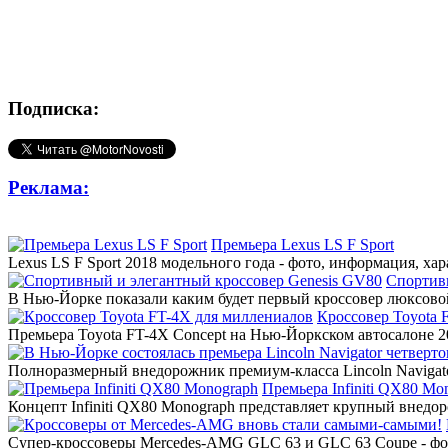
Подписка:
Реклама:
Премьера Lexus LS F Sport
Lexus LS F Sport 2018 модельного года - фото, информация, ха
Спортив
В Нью-Йорке показали каким будет первый кроссовер люксовой
Кроссовер Toyota 
Премьера Toyota FT-4X Concept на Нью-Йоркском автосалоне 20
Полноразмерный внедорожник премиум-класса Lincoln Navigato
Премьера Infiniti QX80 Mo
Концепт Infiniti QX80 Monograph представляет крупный внедор
Супер-кроссоверы Mercedes-AMG GLC 63 и GLC 63 Coupe - фото