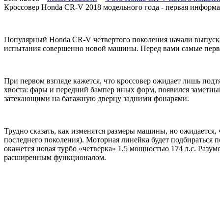
Кроссовер Honda CR-V 2018 модельного года - первая информ
Популярный Honda CR-V четвертого поколения начали выпуска
испытания совершенно новой машины. Перед вами самые первы
При первом взгляде кажется, что кроссовер ожидает лишь под
хвоста: фары и передний бампер иных форм, появился заметный
затекающими на багажную дверцу задними фонарями.
Трудно сказать, как изменятся размеры машины, но ожидается, 
последнего поколения). Моторная линейка будет подбираться п
окажется новая турбо «четверка» 1.5 мощностью 174 л.с. Разу
расширенным функционалом.