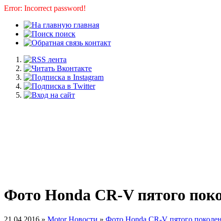
Error: Incorrect password!
главная
поиск
контакт
Фото Honda CR-V пятого пок
21.04.2016 »
Motor Новости
»
Фото Honda CR-V пятого поколе