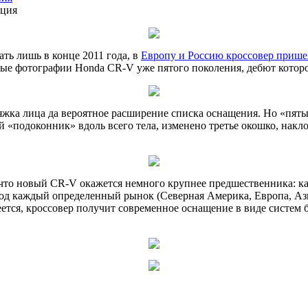
ация
ть лишь в конце 2011 года, в
Европу и Россию кроссовер пришел
е фотографии Honda CR-V уже пятого поколения, дебют которог
тяжка лица да вероятное расширение списка оснащения. Но «пят
 «подоконник» вдоль всего тела, изменено третье окошко, накло
что новый CR-V окажется немного крупнее предшественника: как 
од каждый определенный рынок (Северная Америка, Европа, Азия 
меется, кроссовер получит современное оснащение в виде систем