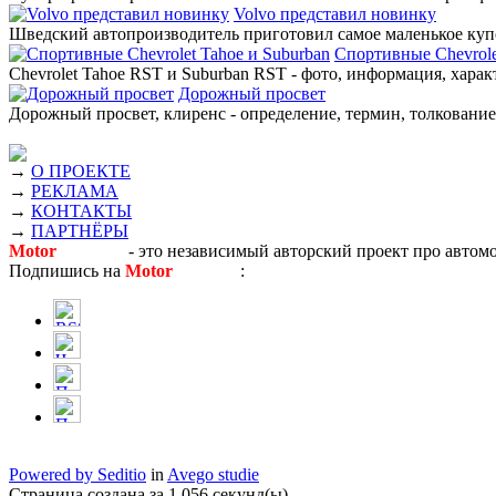
Volvo представил новинку
Шведский автопроизводитель приготовил самое маленькое купе
Спортивные Chevrole
Chevrolet Tahoe RST и Suburban RST - фото, информация, харак
Дорожный просвет
Дорожный просвет, клиренс - определение, термин, толкование,
→
О ПРОЕКТЕ
→
РЕКЛАМА
→
КОНТАКТЫ
→
ПАРТНЁРЫ
Motor
Новости
- это независимый авторский проект про автом
Подпишись на
Motor
Новости
:
Powered by Seditio
in
Avego studie
Страница создана за 1.056 секунд(ы)