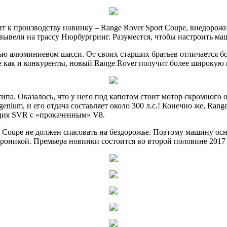
вит к производству новинку – Range Rover Sport Coupe, внедоро
ывели на трассу Нюрбургринг. Разумеется, чтобы настроить ма
тью алюминиевом шасси. От своих старших братьев отличается б
е как и конкуренты, новый Range Rover получит более широкую 
па. Оказалось, что у него под капотом стоит мотор скромного об
enium, и его отдача составляет около 300 л.с.! Конечно же, Ran
ция SVR с «прокаченным» V8.
rt Coupe не должен спасовать на бездорожье. Поэтому машину о
оникой. Премьера новинки состоится во второй половине 2017 