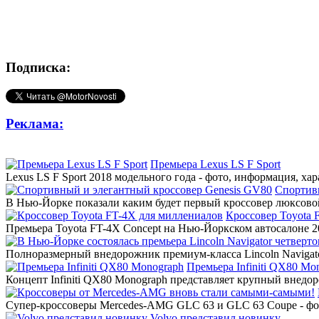
Подписка:
Реклама:
Премьера Lexus LS F Sport
Lexus LS F Sport 2018 модельного года - фото, информация, ха
Спортив
В Нью-Йорке показали каким будет первый кроссовер люксовой
Кроссовер Toyota 
Премьера Toyota FT-4X Concept на Нью-Йоркском автосалоне 20
Полноразмерный внедорожник премиум-класса Lincoln Navigato
Премьера Infiniti QX80 Mo
Концепт Infiniti QX80 Monograph представляет крупный внедор
Супер-кроссоверы Mercedes-AMG GLC 63 и GLC 63 Coupe - фото
Volvo представил новинку