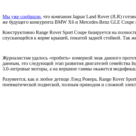
Мы уже сообщали
, что компания Jaguar Land Rover (JLR) гото
же будущего конкурента BMW X6 и Mercedes-Benz GLE Coupe в
Конструктивно Range Rover Sport Coupe базируется на полнос
спускающейся к корме крышей, покатой задней стойкой. Так ж
Журналистам удалось «пробить» номерной знак данного прототи
данным, это следующий этап развития двигателей семейства Ing
3.0-литровые моторы, а на вершине гаммы окажется модифика
Разумеется, как и любое детище Лэнд Ровера, Range Rover Spo
пневматической подвеской, полным приводом и сложной электр