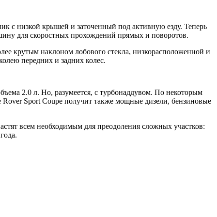
жник с низкой крышей и заточенный под активную езду. Теперь
шину для скоростных прохождений прямых и поворотов.
олее крутым наклоном лобового стекла, низкорасположенной и
колею передних и задних колес.
ъема 2.0 л. Но, разумеется, с турбонаддувом. По некоторым
ge Rover Sport Coupe получит также мощные дизели, бензиновые
снастят всем необходимым для преодоления сложных участков:
года.