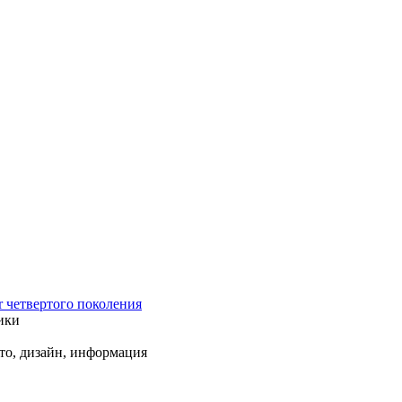
r четвертого поколения
ики
ото, дизайн, информация