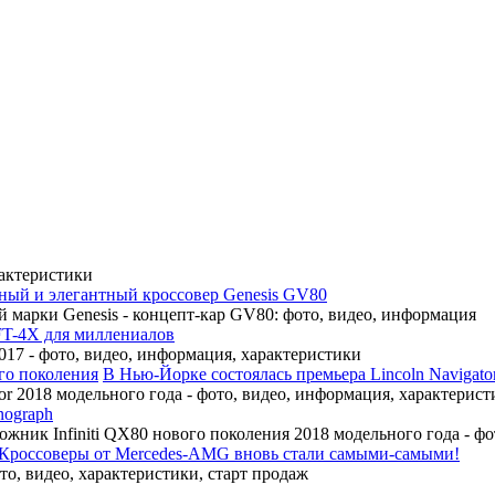
рактеристики
ный и элегантный кроссовер Genesis GV80
 марки Genesis - концепт-кар GV80: фото, видео, информация
FT-4X для миллениалов
17 - фото, видео, информация, характеристики
В Нью-Йорке состоялась премьера Lincoln Navigato
r 2018 модельного года - фото, видео, информация, характерист
nograph
ожник Infiniti QX80 нового поколения 2018 модельного года - ф
Кроссоверы от Mercedes-AMG вновь стали самыми-самыми!
, видео, характеристики, старт продаж