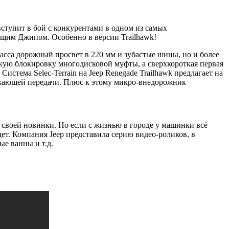
ступит в бой с конкурентами в одном из самых
ящим Джипом. Особенно в версии Trailhawk!
асса дорожный просвет в 220 мм и зубастые шины, но и более
сткую блокировку многодисковой муфты, а сверхкороткая первая
стема Selec-Terrain на Jeep Renegade Trailhawk предлагает на
жающей передачи. Плюс к этому микро-внедорожник
 своей новинки. Но если с жизнью в городе у машинки всё
т. Компания Jeep представила серию видео-роликов, в
ые ванны и т.д.