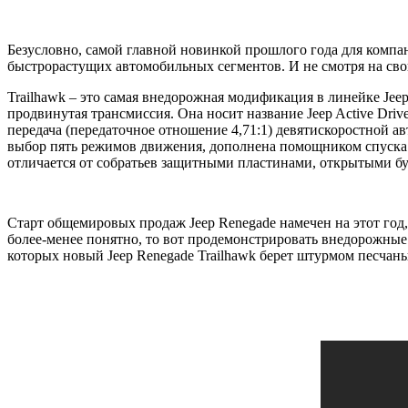
Безусловно, самой главной новинкой прошлого года для компан
быстрорастущих автомобильных сегментов. И не смотря на сво
Trailhawk – это самая внедорожная модификация в линейке Jee
продвинутая трансмиссия. Она носит название Jeep Active Driv
передача (передаточное отношение 4,71:1) девятискоростной ав
выбор пять режимов движения, дополнена помощником спуска
отличается от собратьев защитными пластинами, открытыми б
Старт общемировых продаж Jeep Renegade намечен на этот год,
более-менее понятно, то вот продемонстрировать внедорожные
которых новый Jeep Renegade Trailhawk берет штурмом песчаны