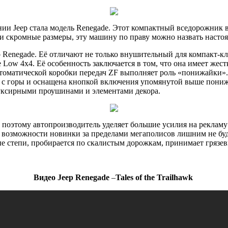
ии Jeep стала модель Renegade. Этот компактный вседорожник в
и скромные размеры, эту машину по праву можно назвать насто
p Renegade. Её отличают не только внушительный для компакт-кл
e Low 4x4. Её особенность заключается в том, что она имеет же
томатической коробки передач ZF выполняет роль «понижайки». Си
 с горы и оснащена кнопкой включения упомянутой выше пони
уксирными проушинами и элементами декора.
 поэтому автопроизводитель уделяет большие усилия на рекламу
 возможности новинки за пределами мегаполисов лишним не буде
е степи, пробирается по скалистым дорожкам, принимает грязев
Видео Jeep Renegade
–
Tales of the Trailhawk