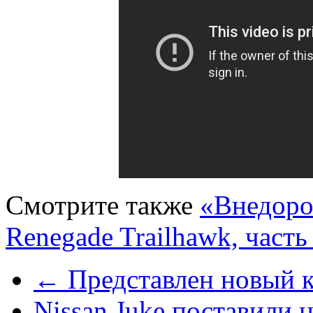
Смотрите также
«Внедоро
Renegade Trailhawk, часть
← Представлен новый к
Nissan Juke поставили 