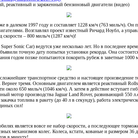
й, реактивный и заряженный бензиновый двигатели (видео)
 в далеком 1997 году и составляет 1228 км/ч (763 миль/ч). Он
игателями. Возглавлял проект известный Ричард Ноубл, а упра
 скорости – 800 миль/ч (1287 км/ч)!
uper Sonic Car) ведутся уже несколько лет. Но в последнее вре
ъявили точную дату попытки установки рекорда. Она состоится 
ания годом позже попытаются покорить рубеж в заветные 1000 ми
 сложнейшее транспортное средство и настоящее произведение т
Вернее тремя. Основным двигателем является реактивный Rolls-R
 около 650 миль/ч (1046 км/ч). А затем в действие вступает гиб
ый мотор производства Jaguar Land Rover, развивающий 550 л.с
акачка топлива в ракету (до 40 л в секунду), работа электриче
адиных сил!
билях является вовсе не набор скорости, а последующее тормож
ных механизмов колес. Колеса, кстати, кованые и размером 36 д
отов в минуту!