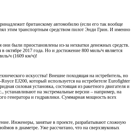
 принадлежит британскому автомобилю (если его так вообще
влял этим транспортным средством пилот Энди Грин. И именно
мя они были приостановлены из-за нехватки денежных средств.
в октябре 2017 года. Но и достижение 800 миль/ч является
ль/ч (1609 км/ч)!
ехнического искусства! Внешне походящая на истребитель, но
oyce EJ200, который используется на истребителе Eurofighter
ридная силовая установка, состоящая из ракетного двигателя и
., устанавливают на экстремальные версии – например, на
ского генератора и гидравлики. Суммарная мощность всех
ение. Инженеры, занятые в проекте, разрабатывают сложную
юймов в диаметре. Уже рассчитано, что на сверхзвуковых