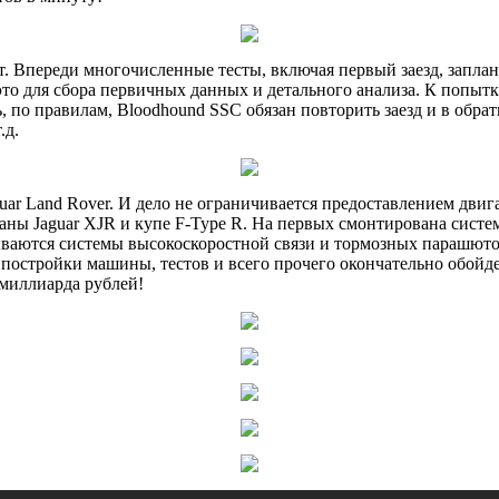
нет. Впереди многочисленные тесты, включая первый заезд, запл
я это для сбора первичных данных и детального анализа. К попы
 по правилам, Bloodhound SSC обязан повторить заезд и в обра
.д.
guar Land Rover. И дело не ограничивается предоставлением дви
ны Jaguar XJR и купе F-Type R. На первых смонтирована систем
тываются системы высокоскоростной связи и тормозных парашют
 постройки машины, тестов и всего прочего окончательно обойд
 миллиарда рублей!