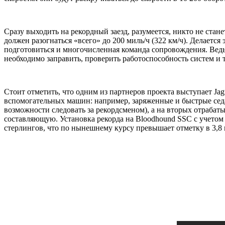
Сразу выходить на рекордный заезд, разумеется, никто не ста
должен разогнаться «всего» до 200 миль/ч (322 км/ч). Делаетс
подготовиться и многочисленная команда сопровождения. Ведь,
необходимо заправить, проверить работоспособность систем и т
Стоит отметить, что одним из партнеров проекта выступает Ja
вспомогательных машин: например, заряженные и быстрые седа
возможности следовать за рекордсменом), а на вторых отраба
составляющую. Установка рекорда на Bloodhound SSC с учетом
стерлингов, что по нынешнему курсу превышает отметку в 3,8