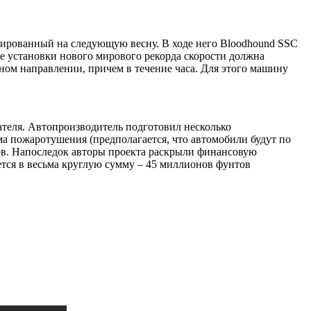
анированный на следующую весну. В ходе него Bloodhound SSC
тке установки нового мирового рекорда скорости должна
тном направлении, причем в течение часа. Для этого машину
гателя. Автопроизводитель подготовил несколько
а пожаротушения (предполагается, что автомобили будут по
ов. Напоследок авторы проекта раскрыли финансовую
ется в весьма круглую сумму – 45 миллионов фунтов