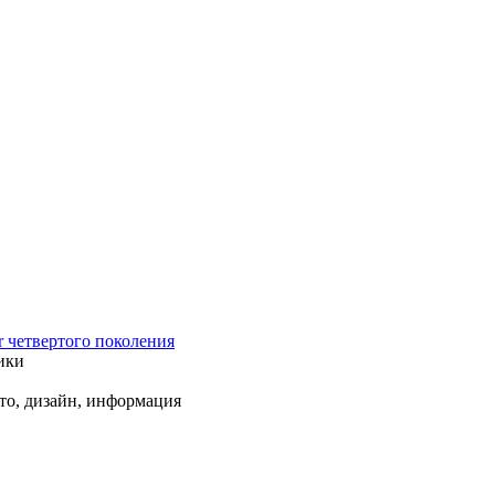
r четвертого поколения
ики
ото, дизайн, информация