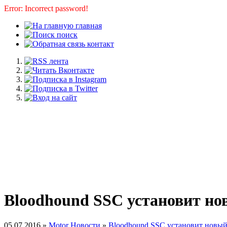
Error: Incorrect password!
главная
поиск
контакт
Bloodhound SSC установит нов
05.07.2016 »
Motor Новости
»
Bloodhound SSC установит новый 