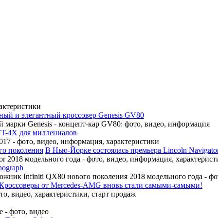
рактеристики
ный и элегантный кроссовер Genesis GV80
 марки Genesis - концепт-кар GV80: фото, видео, информация
FT-4X для миллениалов
17 - фото, видео, информация, характеристики
В Нью-Йорке состоялась премьера Lincoln Navigato
r 2018 модельного года - фото, видео, информация, характерист
nograph
ожник Infiniti QX80 нового поколения 2018 модельного года - ф
Кроссоверы от Mercedes-AMG вновь стали самыми-самыми!
, видео, характеристики, старт продаж
 - фото, видео