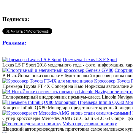
Подписка:
Реклама:
Премьера Lexus LS F Sport
Lexus LS F Sport 2018 модельного года - фото, информация, ха
Спортив
В Нью-Йорке показали каким будет первый кроссовер люксовой
Кроссовер Toyota 
Премьера Toyota FT-4X Concept на Нью-Йоркском автосалоне 20
Полноразмерный внедорожник премиум-класса Lincoln Navigato
Премьера Infiniti QX80 Mo
Концепт Infiniti QX80 Monograph представляет крупный внедор
Супер-кроссоверы Mercedes-AMG GLC 63 и GLC 63 Coupe - фото
Volvo представил новинку
Шведский автопроизводитель приготовил самое маленькое купе