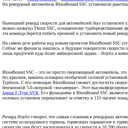
На рекордный автомобиль Bloodhound SSC установили ракетны
Нынешний рекорд скорости для автомобилей был установлен уже
можно назвать) Thrust SSC, оснащенному турбореактивными дв
эта команда берется побить прежний и установить новый рекорд
На самом деле работы над новым проектом Bloodhound SSC (от S
Сейчас же финансы нашлись, и будущие покорители скорости об
лишь предтечей куда более амбициозной задачи – Ноубл и комп
Bloodhound SSC – это не просто сверхмощный автомобиль, это
без крыльев, машина оснащена необычной силовой установкой. 
Typhoon. С его помощью Bloodhound сможет достигнуть скорости
бензиновой 5.0-литровой «восьмерки». Этот высокофорсированн
Jaguar F-Type SVR
. Его функциями в Bloodhound SSC являются з
силовых установок переваливает за отметку в 133 тысячи лош
Ричард Ноубл говорит, что самым сложным в рекордных автомо
систему из воздушного тормоза, тормозных парашютов и тормоз
скоростях они будут раскручиваться до скорости в 10 200 обор